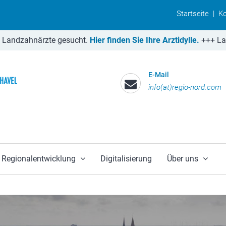
Startseite
|
Ko
närzte gesucht.
Hier finden Sie Ihre Arztidylle.
+++
Landärzte 
E-Mail
info(at)regio-nord.com
Regionalentwicklung
Digitalisierung
Über uns