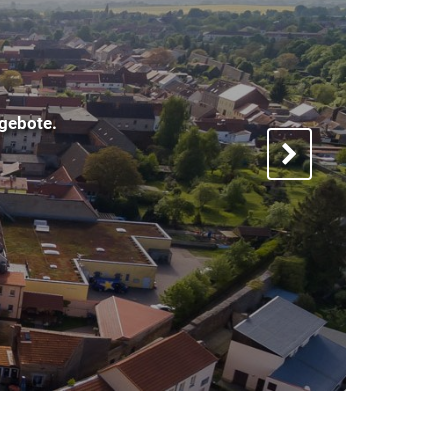
onalmarketing
stenberg/Havel ein Profil.
 der Region für die Region.
Next
Mehr lesen