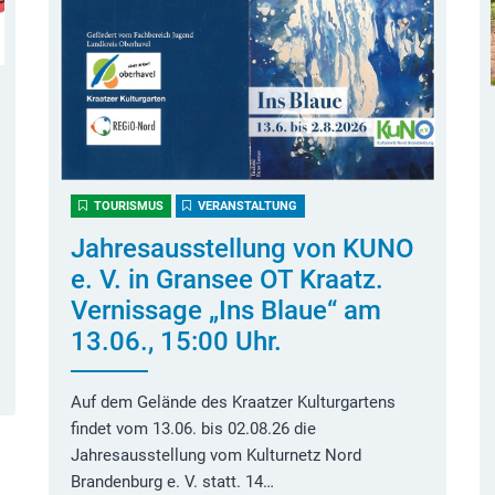
TOURISMUS
VERANSTALTUNG
Jahresausstellung von KUNO
e. V. in Gransee OT Kraatz.
Vernissage „Ins Blaue“ am
13.06., 15:00 Uhr.
Auf dem Gelände des Kraatzer Kulturgartens
findet vom 13.06. bis 02.08.26 die
Jahresausstellung vom Kulturnetz Nord
Brandenburg e. V. statt. 14…