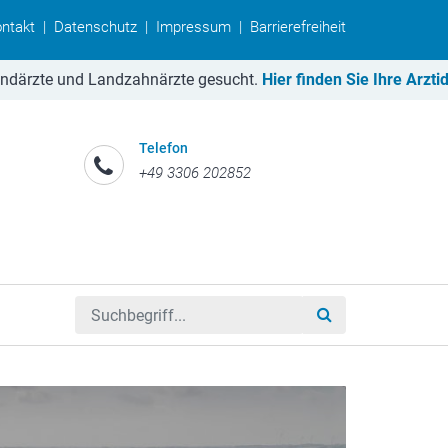
ntakt
|
Datenschutz
|
Impressum
|
Barrierefreiheit
und Landzahnärzte gesucht.
Hier finden Sie Ihre Arztidylle.
++
Telefon
+49 3306 202852
Suchbegriff eingeben
Suche