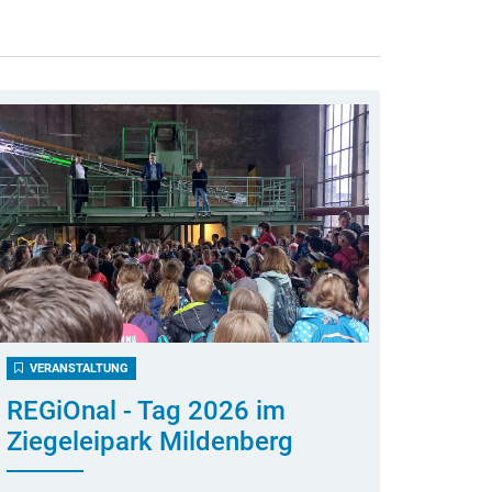
VERANSTALTUNG
REGiOnal - Tag 2026 im
Ziegeleipark Mildenberg