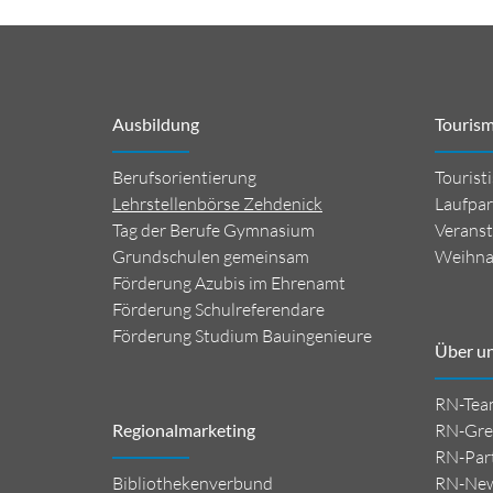
Ausbildung
Touris
Berufsorientierung
Tourist
Lehrstellenbörse Zehdenick
Laufpar
Tag der Berufe Gymnasium
Veranst
Grundschulen gemeinsam
Weihna
Förderung Azubis im Ehrenamt
Förderung Schulreferendare
Förderung Studium Bauingenieure
Über u
RN-Tea
Regionalmarketing
RN-Gre
RN-Par
Bibliothekenverbund
RN-Ne