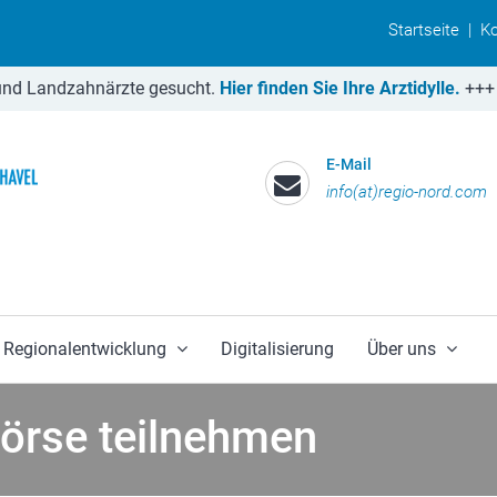
Startseite
|
Ko
 Landzahnärzte gesucht.
Hier finden Sie Ihre Arztidylle.
+++
Lan
E-Mail
info(at)regio-nord.com
Regionalentwicklung
Digitalisierung
Über uns
börse teilnehmen