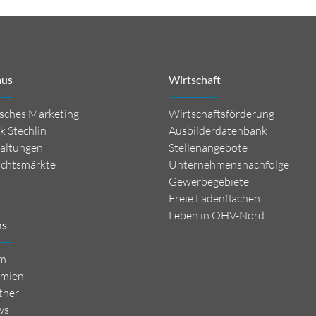
mus
Wirtschaft
isches Marketing
Wirtschaftsförderung
k Stechlin
Ausbilderdatenbank
altungen
Stellenangebote
chtsmärkte
Unternehmensnachfolge
Gewerbegebiete
Freie Ladenflächen
Leben in OHV-Nord
ns
m
mien
tner
ws